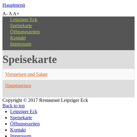
Hauptmenü
A-
A
A+
Leipziger Eck
Speisekarte
Öffnungszeiten
Kontakt
Impressum
Speisekarte
Vorspeisen und Salate
Hauptspeisen
Copyright © 2017 Restaurant Leipziger Eck
Back to top
Leipziger Eck
Speisekarte
Öffnungszeiten
Kontakt
Impressum